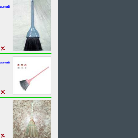
брьский
брьский