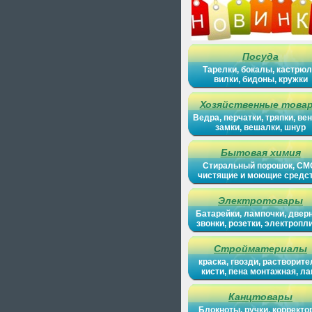
Посуда
Тарелки, бокалы, кастрюл
вилки, бидоны, кружки
Хозяйственные това
Ведра, перчатки, тряпки, вен
замки, вешалки, шнур
Бытовая химия
Стиральный порошок, СМ
чистящие и моющие средс
Электротовары
Батарейки, лампочки, двер
звонки, розетки, электропл
Стройматериалы
краска, гвозди, растворите
кисти, пена монтажная, ла
Канцтовары
Блокноты, ручки, корректо