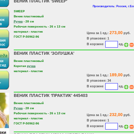
ВЕНИК ПЛАСТИК 'SWEEP'
Производитель: Россия, г.Ес
SWEEP
Веник пластиковый
нок
Ручка
- 28 см
в
Рабочая поверхность - 26 х 13 см
материал - пластик
273,00
Цена за 1 ед.:
руб.
ГОСТ Р-50962-96
В упаковке: 1
вия
В корзине
ед.
лос
ВЕНИК ПЛАСТИК 'ЗОЛУШКА'
рода
ки
Веник пластиковый
ысид
Коротая
ручка
материал - пластик
189,00
Цена за 1 ед.:
руб.
В упаковке: 34
,
В корзине
ед.
ВЕНИК ПЛАСТИК 'ПРАКТИК' 445403
Веник пластиковый
Ручка
- 28 см
Рабочая поверхность - 26 х 13 см
232,00
Цена за 1 ед.:
руб.
материал - пластик
В упаковке: 1
ГОСТ Р-50962-96
В корзине
ед.