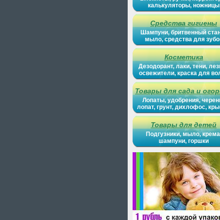
калькуляторы, ножницы
Средства гигиены
Шампуни, бритвенный ста
мыло, средства для зубо
Косметика
Дезодорант, лаки, тени, лез
освежители, краска для во
Товары для сада и ого
Лопаты, удобрения, черен
лопат, грунт, дихлофос, кр
Товары для детей
Подгузники, мыло, крема
шампуни, горшки