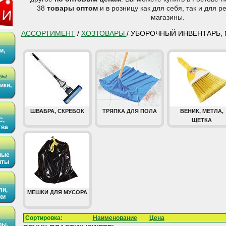
38
товары оптом
и в розницу как для себя, так и для 
магазины.
АССОРТИМЕНТ
/
ХОЗТОВАРЫ
/ УБОРОЧНЫЙ ИНВЕНТАРЬ,
и,
ры
ики,
ШВАБРА, СКРЕБОК
ТРЯПКА ДЛЯ ПОЛА
ВЕНИК, МЕТЛА,
С,
ЩЕТКА
тва
ные
иты
ли,
МЕШКИ ДЛЯ МУСОРА
ки
Сортировка:
Наименование
Цена
ры,