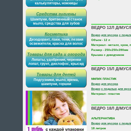
калькуляторы, ножницы
Средства гигиены
Шампуни, бритвенный станок
мыло, средства для зубов
ВЕДРО 12Л Д/МУС/
Косметика
Ведро
для мусора
с педа
Дезодорант, лаки, тени, лезвия
Объем - 12 л
освежители, краска для волос
Материал - металл, хром, 
Размер - 250х250х390мм
Товары для сада и огорода
Крышка с доводчиком
Лопаты, удобрения, черенки
лопат, грунт, дихлофос, крысид
ВЕДРО 15Л Д/МУС/
Товары для детей
МИЛИХ ПЛАСТИК
Подгузники, мыло, крема,
шампуни, горшки
Ведро
для мусора
Ведро
с педалью
для мус
Материал - пластик
ВЕДРО 18Л Д/МУС/
АЛЬТЕРНАТИВА
Ведро
для мусора
с педа
18 литров