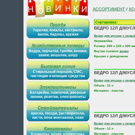
АССОРТИМЕНТ
/
ХО
Сортировка
Посуда
ВЕДРО 12Л Д/МУС/
Тарелки, бокалы, кастрюли,
вилки, бидоны, кружки
Ведро
для мусора
с педа
Нержавейка
Хозяйственные товары
Размер -280 х 220 х 300 м
Ведра, перчатки, тряпки, веники,
Внутри сьемное
ведро
замки, вешалки, шнур
Крышка с доводчиком
Бытовая химия
Стиральный порошок, СМС,
ВЕДРО 12Л Д/МУС/
чистящие и моющие средства
Ведро
для мусора
с педа
Объем - 12 л
Электротовары
Материал - пластик
Батарейки, лампочки, дверные
звонки, розетки, электроплиты
Стройматериалы
краска, гвозди, растворители,
ВЕДРО 12Л Д/МУС/
кисти, пена монтажная, лаки
Ведро
для мусора
с педа
Канцтовары
Объем - 12 л
Блокноты, ручки, корректоры,
Материал - пластик