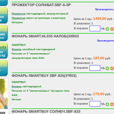
ПРОЖЕКТОР СОЛН/БАТ.SBF-8-SP
Производитель:
Прожектор
светодиодный, аккумуляторный
нок
Прожектор
имеет встроенную солнечную
1450,00
Цена за 1 ед.:
руб.
в
батарею
В упаковке: 1
В корзине
ед.
вия
ФОНАРЬ SMART.HL035 НАЛОБ(3XR03
лос
Производител
SMARTBUY
рода
Фонарь
налобный светодиодный
ки
Питание от 3 "мизинчиковых"
ысид
187,00
аккумуляторов типа AAA;
Цена за 1 ед.:
руб.
В упаковке: 1
В корзине
ед.
,
ФОНАРЬ SMARTBUY SBF-826(3*R03)
SMARTBUY
Фонарь
светодиодный
Питание от 3 "мизинчиковых" батареек типа
270,00
Цена за 1 ед.:
руб.
AAA;
В упаковке: 1
Ночник
В корзине
ед.
ФОНАРЬ SMARTBUY СОЛНЕЧ.SBF-833