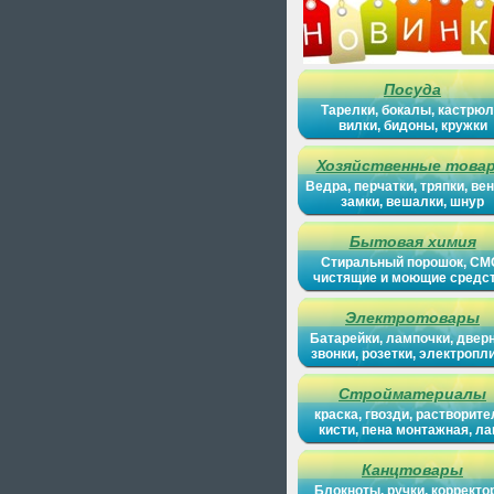
Посуда
Тарелки, бокалы, кастрюл
вилки, бидоны, кружки
Хозяйственные това
Ведра, перчатки, тряпки, вен
замки, вешалки, шнур
Бытовая химия
Стиральный порошок, СМ
чистящие и моющие средс
Электротовары
Батарейки, лампочки, двер
звонки, розетки, электропл
Стройматериалы
краска, гвозди, растворите
кисти, пена монтажная, ла
Канцтовары
Блокноты, ручки, корректо