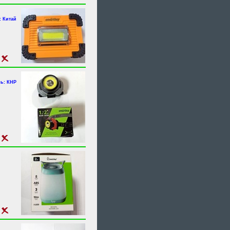
 Китай
ь: КНР