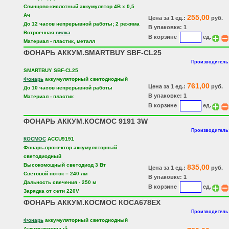
Свинцово-кислотный аккумулятор 4В x 0,5
Ач
255,00
Цена за 1 ед.:
руб.
До 12 часов непрерывной работы; 2 режима
В упаковке: 1
Встроенная
вилка
В корзине
ед.
Материал - пластик, металл
ФОНАРЬ АККУМ.SMARTBUY SBF-CL25
Производитель:
SMARTBUY SBF-CL25
Фонарь
аккумуляторный светодиодный
761,00
Цена за 1 ед.:
руб.
До 10 часов непрерывной работы
В упаковке: 1
Материал - пластик
В корзине
ед.
ФОНАРЬ АККУМ.КОСМОС 9191 3W
Производитель:
КОСМОС
ACCU9191
Фонарь-прожектор аккумуляторный
светодиодный
Высокомощный светодиод 3 Вт
835,00
Цена за 1 ед.:
руб.
Световой поток = 240 лм
В упаковке: 1
Дальность свечения - 250 м
В корзине
ед.
Зарядка от сети 220V
ФОНАРЬ АККУМ.КОСМОС КОСА678EX
Производитель:
Фонарь
аккумуляторный светодиодный
Аккумуляторный