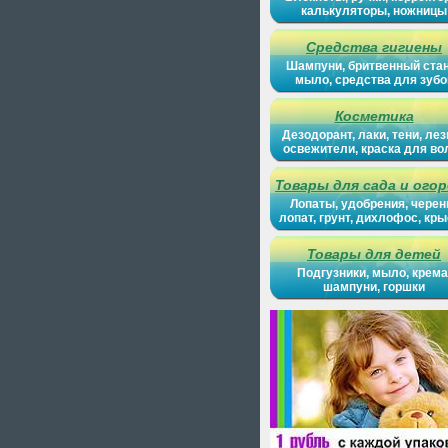
калькуляторы, ножницы
Средства гигиены
Шампуни, бритвенный ста
мыло, средства для зубо
Косметика
Дезодорант, лаки, тени, лез
освежители, краска для во
Товары для сада и ого
Лопаты, удобрения, черен
лопат, грунт, дихлофос, кр
Товары для детей
Подгузники, мыло, крема
шампуни, горшки