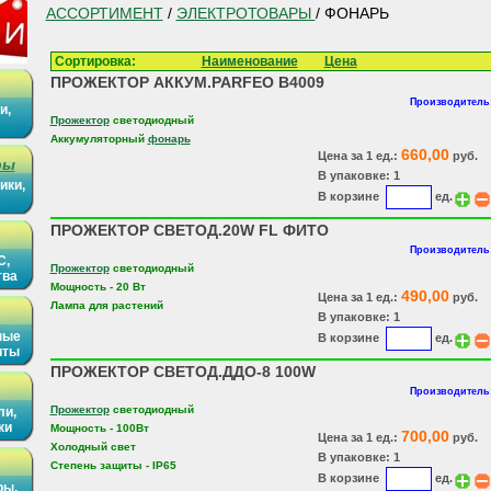
АССОРТИМЕНТ
/
ЭЛЕКТРОТОВАРЫ
/ ФОНАРЬ
Сортировка:
Наименование
Цена
ПРОЖЕКТОР АККУМ.PARFEO B4009
Производитель:
и,
Прожектор
светодиодный
Аккумуляторный
фонарь
660,00
Цена за 1 ед.:
руб.
ры
В упаковке: 1
ики,
В корзине
ед.
ПРОЖЕКТОР СВЕТОД.20W FL ФИТО
Производитель:
С,
Прожектор
светодиодный
тва
Мощность - 20 Вт
490,00
Цена за 1 ед.:
руб.
Лампа для растений
В упаковке: 1
ные
В корзине
ед.
иты
ПРОЖЕКТОР СВЕТОД.ДДО-8 100W
Производитель:
Прожектор
светодиодный
ли,
ки
Мощность - 100Вт
700,00
Цена за 1 ед.:
руб.
Холодный свет
В упаковке: 1
Степень защиты - IP65
В корзине
ед.
ры,