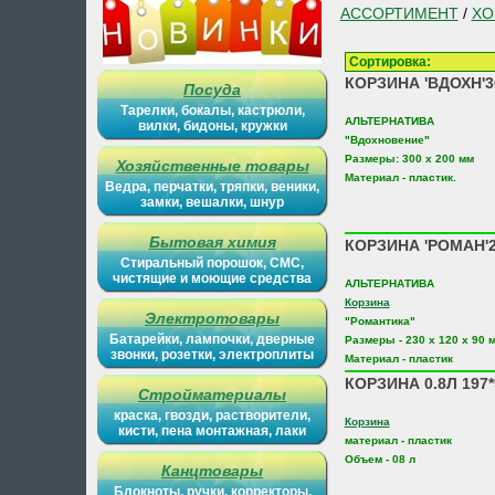
АССОРТИМЕНТ
/
ХО
Сортировка
КОРЗИНА 'ВДОХН'3
Посуда
Тарелки, бокалы, кастрюли,
АЛЬТЕРНАТИВА
вилки, бидоны, кружки
"Вдохновение"
Размеры: 300 х 200 мм
Хозяйственные товары
Материал - пластик.
Ведра, перчатки, тряпки, веники,
замки, вешалки, шнур
Бытовая химия
КОРЗИНА 'РОМАН'23
Стиральный порошок, СМС,
чистящие и моющие средства
АЛЬТЕРНАТИВА
Корзина
Электротовары
"Романтика"
Батарейки, лампочки, дверные
Размеры - 230 х 120 х 90 
звонки, розетки, электроплиты
Материал - пластик
КОРЗИНА 0.8Л 197
Стройматериалы
краска, гвозди, растворители,
Корзина
кисти, пена монтажная, лаки
материал - пластик
Объем - 08 л
Канцтовары
Блокноты, ручки, корректоры,