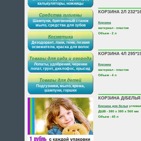
калькуляторы, ножницы
КОРЗИНА 2Л 232*1
Средства гигиены
Шампуни, бритвенный станок
Корзина
мыло, средства для зубов
материал - пластик
Объем - 2 л
Косметика
Дезодорант, лаки, тени, лезвия
освежители, краска для волос
КОРЗИНА 4Л 295*1
Товары для сада и огорода
Лопаты, удобрения, черенки
Корзина
лопат, грунт, дихлофос, крысид
материал - пластик
Объем - 4 л
Товары для детей
Подгузники, мыло, крема,
шампуни, горшки
КОРЗИНА Д/БЕЛЬЯ 
Корзина для белья
углова
ДШВ - 380 х 380 х 560 мм
Объем - 45 л